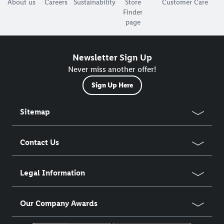
About us
Careers
Sustainability
Store
Customer Care
Finder
page
Newsletter Sign Up
Never miss another offer!
Sign Up Here
Sitemap
Contact Us
Legal Information
Our Company Awards